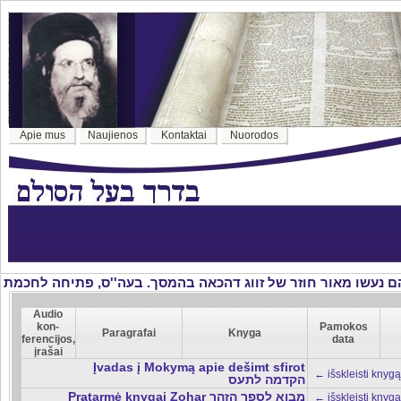
Apie mus
Naujienos
Kontaktai
Nuorodos
Audio
kon-
Pamokos
Paragrafai
Knyga
ferencijos,
data
įrašai
Įvadas į Mokymą apie dešimt sfirot
← išskleisti knygą
הקדמה לתעס
Pratarmė knygai Zohar מבוא לספר הזהר
← išskleisti knygą