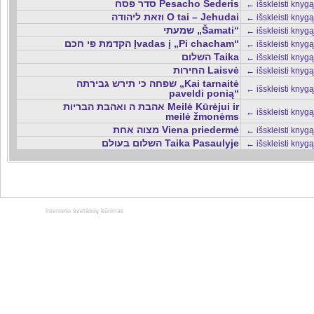
סדר פסח Pesacho Sederis
← išskleisti knygą
וזאת ליהודה O tai – Jehudai
← išskleisti knygą
שמעתי „Šamati“
← išskleisti knygą
הקדמת פי חכם Įvadas į „Pi chacham“
← išskleisti knygą
השלום Taika
← išskleisti knygą
החירות Laisvė
← išskleisti knygą
שפחה כי תירש גבירתה „Kai tarnaitė
← išskleisti knygą
paveldi ponią“
אהבת ה ואהבת הבריות Meilė Kūrėjui ir
← išskleisti knygą
meilė žmonėms
מצוה אחת Viena priedermė
← išskleisti knygą
השלום בעולם Taika Pasaulyje
← išskleisti knygą
interneto svetainių kūrimas