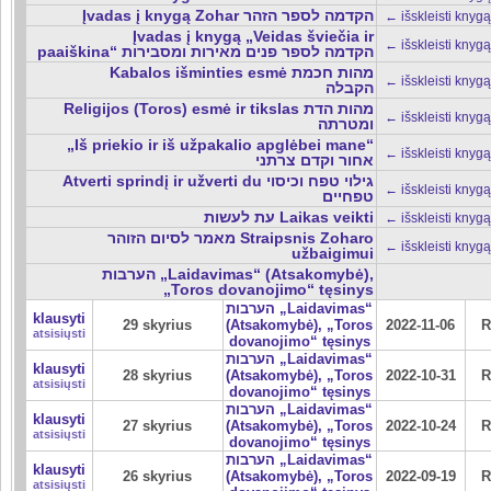
Įvadas į knygą Zohar הקדמה לספר הזהר
← išskleisti knygą
Įvadas į knygą „Veidas šviečia ir
← išskleisti knygą
paaiškina“ הקדמה לספר פנים מאירות ומסבירות
Kabalos išminties esmė מהות חכמת
← išskleisti knygą
הקבלה
Religijos (Toros) esmė ir tikslas מהות הדת
← išskleisti knygą
ומטרתה
„Iš priekio ir iš užpakalio apglėbei mane“
← išskleisti knygą
אחור וקדם צרתני
Atverti sprindį ir užverti du גילוי טפח וכיסוי
← išskleisti knygą
טפחיים
עת לעשות Laikas veikti
← išskleisti knygą
מאמר לסיום הזוהר Straipsnis Zoharo
← išskleisti knygą
užbaigimui
הערבות „Laidavimas“ (Atsakomybė),
„Toros dovanojimo“ tęsinys
הערבות „Laidavimas“
klausyti
29 skyrius
(Atsakomybė), „Toros
2022-11-06
R
atsisiųsti
dovanojimo“ tęsinys
הערבות „Laidavimas“
klausyti
28 skyrius
(Atsakomybė), „Toros
2022-10-31
R
atsisiųsti
dovanojimo“ tęsinys
הערבות „Laidavimas“
klausyti
27 skyrius
(Atsakomybė), „Toros
2022-10-24
R
atsisiųsti
dovanojimo“ tęsinys
הערבות „Laidavimas“
klausyti
26 skyrius
(Atsakomybė), „Toros
2022-09-19
R
atsisiųsti