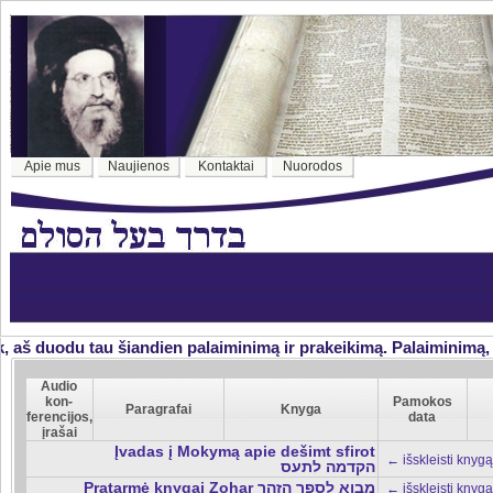
Apie mus
Naujienos
Kontaktai
Nuorodos
 aš duodu tau šiandien palaiminimą ir prakeikimą. Palaiminimą, jei
Audio
kon-
Pamokos
Paragrafai
Knyga
ferencijos,
data
įrašai
Įvadas į Mokymą apie dešimt sfirot
← išskleisti knygą
הקדמה לתעס
Pratarmė knygai Zohar מבוא לספר הזהר
← išskleisti knygą