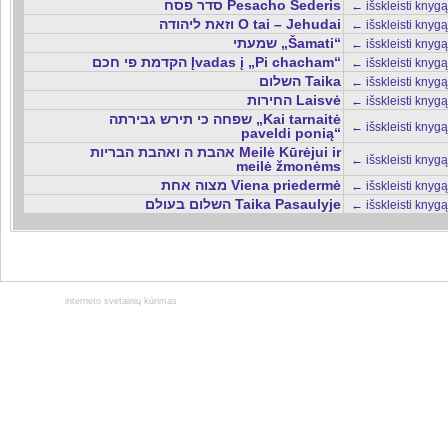
סדר פסח Pesacho Sederis
← išskleisti knygą
וזאת ליהודה O tai – Jehudai
← išskleisti knygą
שמעתי „Šamati“
← išskleisti knygą
הקדמת פי חכם Įvadas į „Pi chacham“
← išskleisti knygą
השלום Taika
← išskleisti knygą
החירות Laisvė
← išskleisti knygą
שפחה כי תירש גבירתה „Kai tarnaitė
← išskleisti knygą
paveldi ponią“
אהבת ה ואהבת הבריות Meilė Kūrėjui ir
← išskleisti knygą
meilė žmonėms
מצוה אחת Viena priedermė
← išskleisti knygą
השלום בעולם Taika Pasaulyje
← išskleisti knygą
interneto svetainių kūrimas