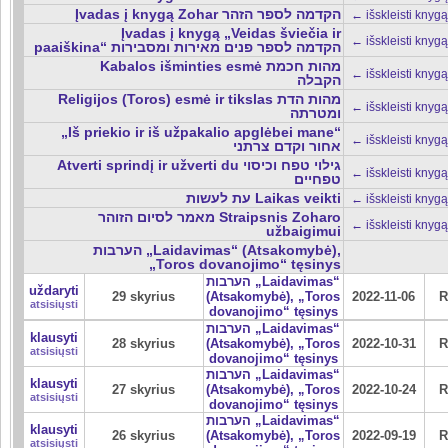
Įvadas į knygą Zohar הקדמה לספר הזהר
← išskleisti knygą
Įvadas į knygą „Veidas šviečia ir
← išskleisti knygą
paaiškina“ הקדמה לספר פנים מאירות ומסבירות
Kabalos išminties esmė מהות חכמת
← išskleisti knygą
הקבלה
Religijos (Toros) esmė ir tikslas מהות הדת
← išskleisti knygą
ומטרתה
„Iš priekio ir iš užpakalio apglėbei mane“
← išskleisti knygą
אחור וקדם צרתני
Atverti sprindį ir užverti du גילוי טפח וכיסוי
← išskleisti knygą
טפחיים
עת לעשות Laikas veikti
← išskleisti knygą
מאמר לסיום הזוהר Straipsnis Zoharo
← išskleisti knygą
užbaigimui
הערבות „Laidavimas“ (Atsakomybė),
„Toros dovanojimo“ tęsinys
הערבות „Laidavimas“
uždaryti
29 skyrius
(Atsakomybė), „Toros
2022-11-06
R
atsisiųsti
dovanojimo“ tęsinys
הערבות „Laidavimas“
klausyti
28 skyrius
(Atsakomybė), „Toros
2022-10-31
R
atsisiųsti
dovanojimo“ tęsinys
הערבות „Laidavimas“
klausyti
27 skyrius
(Atsakomybė), „Toros
2022-10-24
R
atsisiųsti
dovanojimo“ tęsinys
הערבות „Laidavimas“
klausyti
26 skyrius
(Atsakomybė), „Toros
2022-09-19
R
atsisiųsti