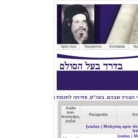
Apie mus
Naujienos
Kontaktai
Nu
Audio
kon-
Paragrafai
Kn
ferencijos,
įrašai
Įvadas į Mokymą apie deš
עס
Įvadas į 