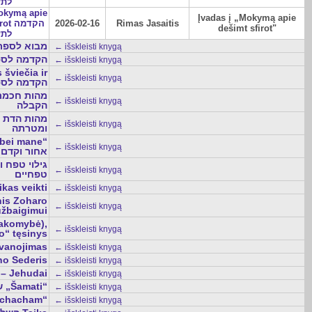
לתע
Mokymą apie
Įvadas į „Mokymą apie
הקדמה
2026-02-16
Rimas Jasaitis
dešimt sfirot"
לתע
ai Zohar מבוא לספר הזהר
← išskleisti knygą
Zohar הקדמה לספר הזהר
← išskleisti knygą
 šviečia ir
← išskleisti knygą
הקדמה לספר פנ
← išskleisti knygą
הקבלה
מ
← išskleisti knygą
ומטרתה
lėbei mane“
← išskleisti knygą
אחור וקדם 
← išskleisti knygą
טפחיים
עת  Laikas veikti
← išskleisti knygą
← išskleisti knygą
užbaigimui
← išskleisti knygą
o“ tęsinys
os dovanojimas
← išskleisti knygą
esacho Sederis
← išskleisti knygą
וז O tai – Jehudai
← išskleisti knygą
שמעתי „Šamati“
← išskleisti knygą
s į „Pi chacham“
← išskleisti knygą