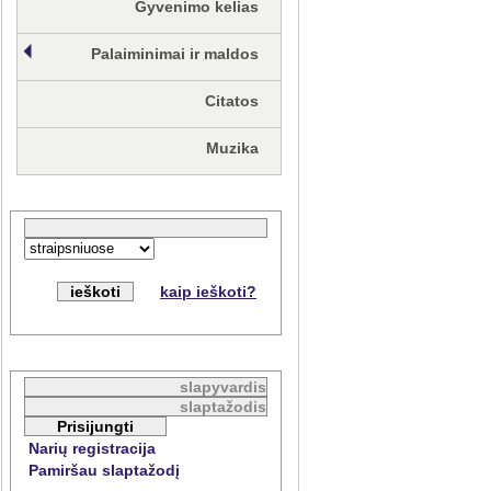
Gyvenimo kelias
Palaiminimai ir maldos
Citatos
Muzika
kaip ieškoti?
Narių registracija
Pamiršau slaptažodį