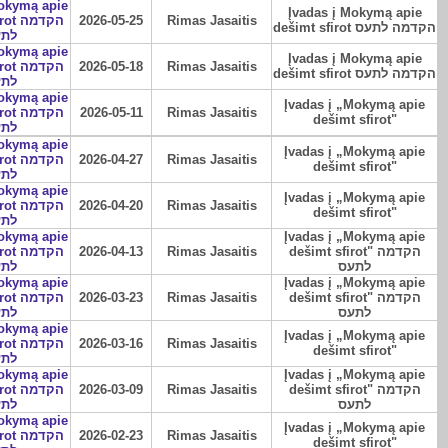
Mokymą apie
Įvadas į Mokymą apie
הקדמה
2026-05-25
Rimas Jasaitis
dešimt sfirot הקדמה לתעס
לתע
Mokymą apie
Įvadas į Mokymą apie
הקדמה
2026-05-18
Rimas Jasaitis
dešimt sfirot הקדמה לתעס
לתע
Mokymą apie
Įvadas į „Mokymą apie
הקדמה
2026-05-11
Rimas Jasaitis
dešimt sfirot"
לתע
Mokymą apie
Įvadas į „Mokymą apie
הקדמה
2026-04-27
Rimas Jasaitis
dešimt sfirot"
לתע
Mokymą apie
Įvadas į „Mokymą apie
הקדמה
2026-04-20
Rimas Jasaitis
dešimt sfirot"
לתע
Mokymą apie
Įvadas į „Mokymą apie
הקדמה
2026-04-13
Rimas Jasaitis
dešimt sfirot" הקדמה
לתעס
לתע
Mokymą apie
Įvadas į „Mokymą apie
הקדמה
2026-03-23
Rimas Jasaitis
dešimt sfirot" הקדמה
לתעס
לתע
Mokymą apie
Įvadas į „Mokymą apie
הקדמה
2026-03-16
Rimas Jasaitis
dešimt sfirot"
לתע
Mokymą apie
Įvadas į „Mokymą apie
הקדמה
2026-03-09
Rimas Jasaitis
dešimt sfirot" הקדמה
לתעס
לתע
Mokymą apie
Įvadas į „Mokymą apie
הקדמה
2026-02-23
Rimas Jasaitis
dešimt sfirot"