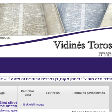
orodos
Pamokos
yga
Lektorius
Pamokos pavadinimas
data
imt sfirot
← išskleisti knygą
הקדמה לת
Mokymą apie