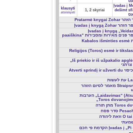
ס
Įvadas į 
klausyti
1, 2 skyriai
dešimt sfirot 
atsisiųsti
ס
Pratarmė knyg
Įvadas į knygą 
Įvadas į knygą „Veidas
paaiškina“ ים מאירות ומסבירות
Kabalos išminties esmė מהות חכמת
Religijos (Toros) esmė ir tikslas הות הדת
„Iš priekio ir iš užpakalio apg
צרתני
Atverti sprindį ir užverti du גילוי טפח וכיסוי
לעשות
מאמר לסיום הזוהר Straipsnis Zoharo
הערבות „Laidavimas“ (Atsakomybė),
„Toros dovanojim
מתן תורה Tor
סדר פסח P
את ליהודה
הקדמת פי חכם Įvada