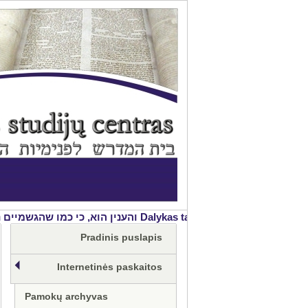
הרוחנים זה מזה ע"י שינוי הצורה שבהם. בעה''ס, פתיחה לחכמת הקבלה
Pradinis puslapis
Internetinės paskaitos
Pamokų archyvas