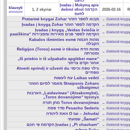
לתעס
Įvadas į Mokymą apie
klausyti
1, 2 skyriai
dešimt sfirot הקדמה
2026-02-16
R
atsisiųsti
לתעס
Pratarmė knygai Zohar מבוא לספר הזהר
← išskleisti knygą
Įvadas į knygą Zohar הקדמה לספר הזהר
← išskleisti knygą
Įvadas į knygą „Veidas šviečia ir
← išskleisti knygą
paaiškina“ הקדמה לספר פנים מאירות ומסבירות
Kabalos išminties esmė מהות חכמת
← išskleisti knygą
הקבלה
Religijos (Toros) esmė ir tikslas מהות הדת
← išskleisti knygą
ומטרתה
„Iš priekio ir iš užpakalio apglėbei mane“
← išskleisti knygą
אחור וקדם צרתני
Atverti sprindį ir užverti du גילוי טפח וכיסוי
← išskleisti knygą
טפחיים
עת לעשות Laikas veikti
← išskleisti knygą
מאמר לסיום הזוהר Straipsnis Zoharo
← išskleisti knygą
užbaigimui
הערבות „Laidavimas“ (Atsakomybė),
← išskleisti knygą
„Toros dovanojimo“ tęsinys
מתן תורה Toros dovanojimas
← išskleisti knygą
סדר פסח Pesacho Sederis
← išskleisti knygą
וזאת ליהודה O tai – Jehudai
← išskleisti knygą
שמעתי „Šamati“
← išskleisti knygą
הקדמת פי חכם Įvadas į „Pi chacham“
← išskleisti knygą