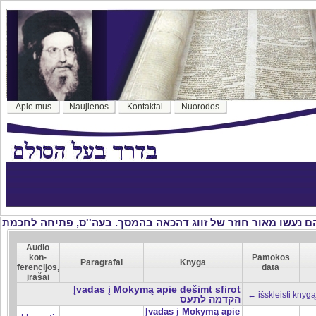
Apie mus
Naujienos
Kontaktai
Nuorodos
Audio
kon-
Pamokos
Paragrafai
Knyga
ferencijos,
data
įrašai
Įvadas į Mokymą apie dešimt sfirot
← išskleisti knygą
הקדמה לתעס
Įvadas į Mokymą apie