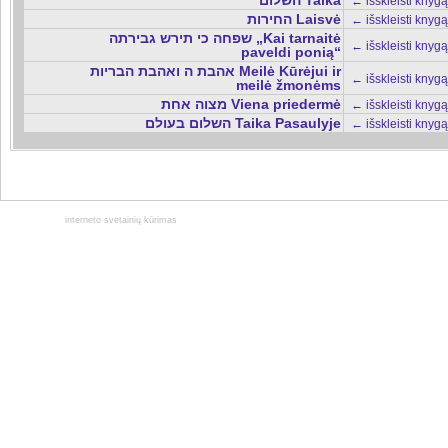
השלום Taika
← išskleisti knygą
החירות Laisvė
← išskleisti knygą
שפחה כי תירש גבירתה „Kai tarnaitė
← išskleisti knygą
paveldi ponią“
אהבת ה ואהבת הבריות Meilė Kūrėjui ir
← išskleisti knygą
meilė žmonėms
מצוה אחת Viena priedermė
← išskleisti knygą
השלום בעולם Taika Pasaulyje
← išskleisti knygą
interneto svetainių kūrimas