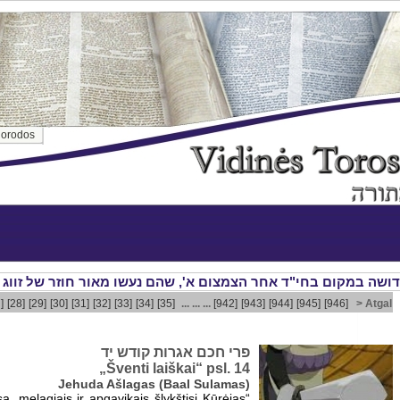
orodos
]
[28]
[29]
[30]
[31]
[32]
[33]
[34]
[35]
... ... ...
[942]
[943]
[944]
[945]
[946]
> Atgal
פרי חכם אגרות קודש יד
„Šventi laiškai“ psl. 14
Jehuda Ašlagas (Baal Sulamas)
ą, melagiais ir apgavikais šlykštisi Kūrėjas“