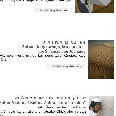
Skaityti visą straipsnį
זהר ובמדבר אשר ראית
Zohar „Ir dykumoje, kurią matei“
rabi Šimonas ben Jochajus
dykumoje, kurią matei, kur nešė tave Kūrėjas, kaip
 31).
Skaityti visą straipsnį
זהר הקדמת ספר הזהר אורייתא וצלותא
Zohar Akdamat Sefer aZohar „Tora ir malda“
rabi Šimonas ben Jochajus
tarė, apie ką parašyta: „Ir atsuko Chizkijahu veidą į
2).