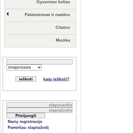
Gyvenimo kelias
Palaiminimai ir maldos
Citatos
Muzika
kaip ieškoti?
Narių registracija
Pamiršau slaptažodį