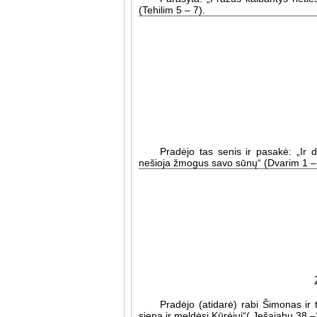
(Tehilim 5 – 7).
Pradėjo tas senis ir pasakė: „Ir 
nešioja žmogus savo sūnų“ (Dvarim 1 –
Pradėjo (atidarė) rabi Šimonas ir 
sieną ir meldėsi Kūrėjui“( Ješajahu 38 –