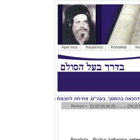
Apie mus
Naujienos
Kontaktai
Nu
Pirmyn <
[1]
[2]
[3]
[4]
[5]
... ... ...
[26]
[27
Parašyta: „Pražus kalbantys neties