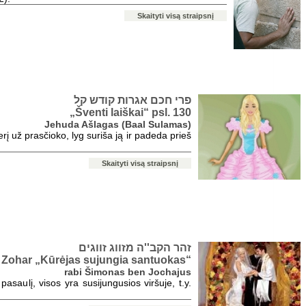
Skaityti visą straipsnį
פרי חכם אגרות קודש קל
„Šventi laiškai“ psl. 130
Jehuda Ašlagas (Baal Sulamas)
erį už prasčioko, lyg suriša ją ir padeda prieš
Skaityti visą straipsnį
זהר הקב''ה מזווג זווגים
Zohar „Kūrėjas sujungia santuokas“
rabi Šimonas ben Jochajus
 pasaulį, visos yra susijungusios viršuje, t.y.