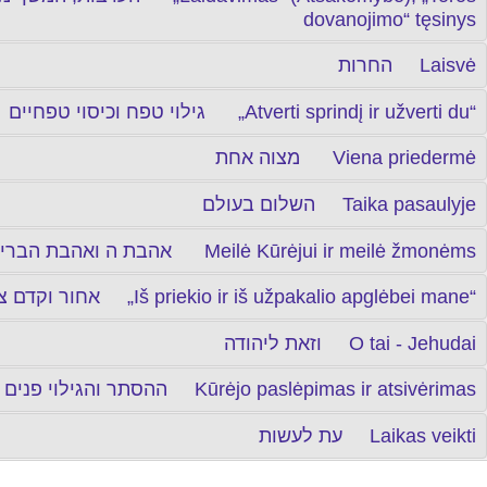
dovanojimo“ tęsinys
החרות Laisvė
גילוי טפח וכיסוי טפחיים „Atverti sprindį ir užverti du“
מצוה אחת Viena priedermė
השלום בעולם Taika pasaulyje
אהבת ה ואהבת הבריות Meilė Kūrėjui ir meilė žmonėms
אחור וקדם צרתני „Iš priekio ir iš užpakalio apglėbei mane“
וזאת ליהודה O tai - Jehudai
ההסתר והגילוי פנים של הש'ית Kūrėjo paslėpimas ir atsivėrimas
עת לעשות Laikas veikti