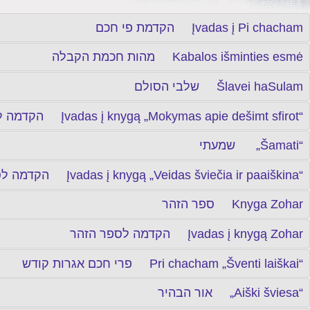
הקדמת פי חכם Įvadas į Pi chacham
מהות חכמת הקבלה Kabalos išminties esmė
שלבי הסולם Šlavei haSulam
הקדמה לתלמוד עשר הספירות Įvadas į knygą „Mokymas apie dešimt sfirot“
שמעתי „Šamati“
הקדמה לספר פנים מאירות ומסבירות Įvadas į knygą „Veidas šviečia ir paaiškina“
ספר הזהר Knyga Zohar
הקדמה לספר הזהר Įvadas į knygą Zohar
פרי חכם אגרות קודש Pri chacham „Šventi laiškai“
אור הבהיר „Aiški šviesa“