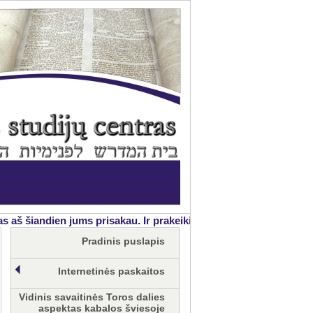
š šiandien jums prisakau. Ir prakeikimą, jei neklausysite Kūrėjo p
Pradinis puslapis
Internetinės paskaitos
Vidinis savaitinės Toros dalies
aspektas kabalos šviesoje