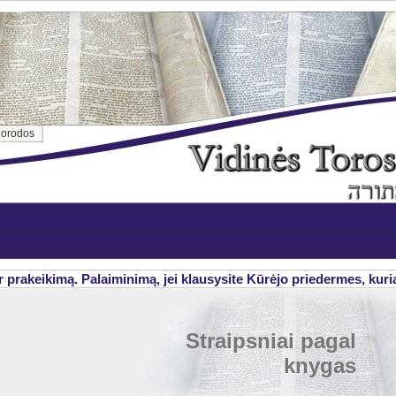
orodos
rakeikimą. Palaiminimą, jei klausysite Kūrėjo priedermes, kurias a
Straipsniai pagal
knygas