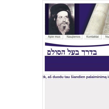
Apie mus
Naujienos
Kontaktai
Nu
„Žiūrėk, aš duodu tau šiandien palaiminimą ir p