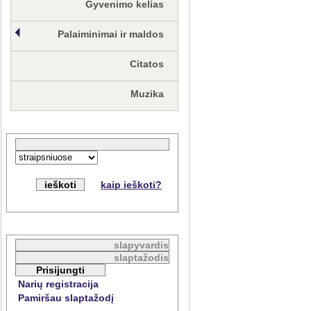
Gyvenimo kelias
Palaiminimai ir maldos
Citatos
Muzika
kaip ieškoti?
Narių registracija
Pamiršau slaptažodį