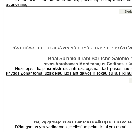
sugriovimą.
Skait
 תלמידי רבי יהודה לייב הלוי אשלג והרב ברוך שלום הלוי
Baal Sulamo ir rabi Barucho Šalomo m
ravas Ab
Nežinojau, kaip išreikšti didžiulį džiaugsmą, tad pasiėmiau
knygos Zohar tomą, užsidėjau juos ant galvos ir šokau su jais iki nu
tai, ką girdėjo ravas Baruchas Ašlagas iš savo 
Džiaugsmas yra vadinamas „meilės“ aspektu ir tai yra esmė.