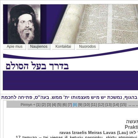
Apie mus
Naujienos
Kontaktai
Nuorodos
Pirmyn <
[1]
[2]
[3]
[4]
[5]
[6]
[7]
[8]
[9]
[10]
[11]
[12]
[13]
[14]
[15]
... ... .
מעשה
Prakt
ravas Izra
17 tamuzo – tai vienas iš keturių pasninkų, skirtų atminimui