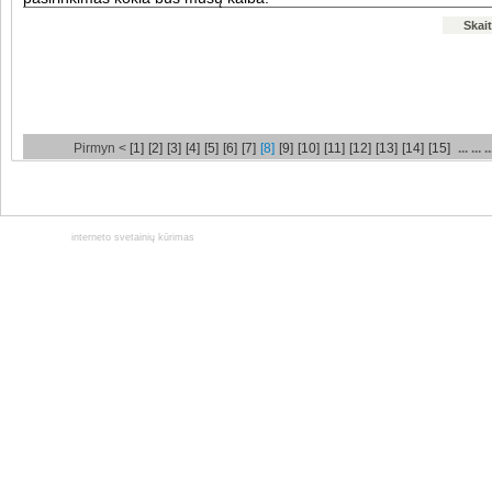
Skait
Pirmyn <
[1]
[2]
[3]
[4]
[5]
[6]
[7]
[8]
[9]
[10]
[11]
[12]
[13]
[14]
[15]
... ... .
interneto svetainių kūrimas