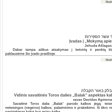
Skait
 עשר הספירות
Įvadas į „Mokymą apie 
Jehuda Ašlagas
Dabar tampa aiškus atsakymas į ketvirtą ir penktą kl
paklausėme šio įvado pradžioje.
Skait
בלק באור הקבלה
Vidinis savaitinės Toros dalies „Balak“ aspektas ka
Savaitinė Toros dalia „Balak“ parodo kalbos jėgą: teisi
neteisingos (negeros) kalbos, palaiminimo ir prakeikimo. Iš tikro
pasirinkimas kokia bus mūsų kalba.