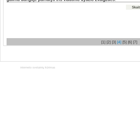
Skait
[1]
[2]
[3]
[4]
[5]
[6]
[7]
interneto svetainių kūrimas