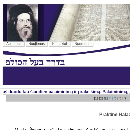
Apie mus
Naujienos
Kontaktai
Nuorodos
aš duodu tau šiandien palaiminimą ir prakeikimą. Palaiminimą, jei 
[1]
[2]
[3]
[4]
[5]
[6]
[7]
Praktinė Halac
Malda „Šmone esre“, dar vadinama „Amida“, yra visų trijų k