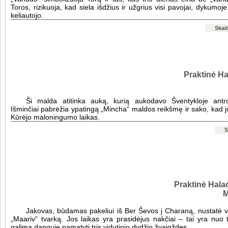
Toros, rizikuoja, kad siela išdžius ir užgrius visi pavojai, dykumoje
keliautojo.
Skait
Praktinė Ha
Ši malda atitinka auką, kurią aukodavo Šventykloje antr
Išminčiai pabrėžia ypatingą „Mincha“ maldos reikšmę ir sako, kad j
Kūrėjo maloningumo laikas.
S
Praktinė Halac
M
Jakovas, būdamas pakeliui iš Ber Ševos į Charaną, nustatė 
„Maariv“ tvarką. Jos laikas yra prasidėjus nakčiai – tai yra nuo
galima danguje pamatyti tris vidutinio dydžio žvaigždes.