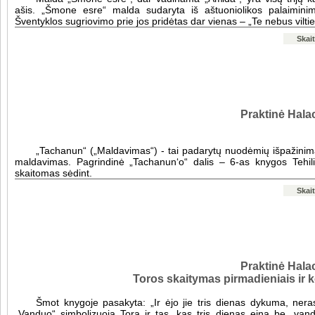
ašis. „Šmone esre“ malda sudaryta iš aštuoniolikos palaimini
Šventyklos sugriovimo prie jos pridėtas dar vienas – „Te nebus vilti
Skait
Praktinė Halac
„Tachanun“ („Maldavimas“) - tai padarytų nuodėmių išpažinima
maldavimas. Pagrindinė „Tachanun‘o“ dalis – 6-as knygos Tehili
skaitomas sėdint.
Skait
Praktinė Halac
Toros skaitymas pirmadieniais ir k
Šmot knygoje pasakyta: „Ir ėjo jie tris dienas dykuma, ner
„Vanduo“ simbolizuoja Torą ir tas, kas tris dienas eina be „vand