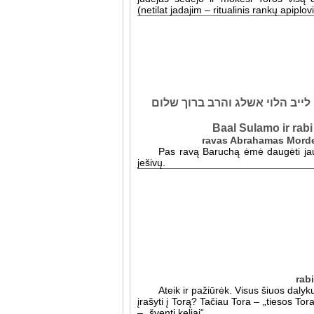
(netilat jadajim – ritualinis rankų apiplo
לייב הלוי אשלג והרב ברוך שלום
Baal Sulamo ir rab
Pas ravą Baruchą ėmė daugėti jaunų
ješivų.
Ateik ir pažiūrėk. Visus šiuos dalyku
įrašyti į Torą? Tačiau Tora – „tiesos Tora
– „šventi keliai“.