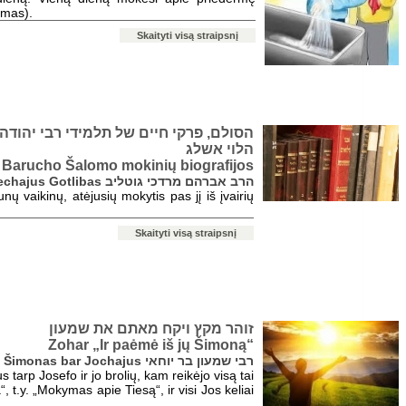
vimas).
Skaityti visą straipsnį
הסולם, פרקי חיים של תלמידי רבי יהודה 
הלוי אשלג
i Barucho Šalomo mokinių biografijos
ravas Abrahamas Mordechajus Gotlibas הרב אברהם מרדכי גוטליב
 vaikinų, atėjusių mokytis pas jį iš įvairių
Skaityti visą straipsnį
זוהר מקץ ויקח מאתם את שמעון
Zohar „Ir paėmė iš jų Šimoną“
rabi Šimonas bar Jochajus רבי שמעון בר יוחאי
s tarp Josefo ir jo brolių, kam reikėjo visą tai
“, t.y. „Mokymas apie Tiesą“, ir visi Jos keliai