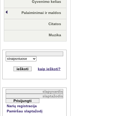
Gyvenimo kelias
Palaiminimai ir maldos
Citatos
Muzika
kaip ieškoti?
Narių registracija
Pamiršau slaptažodį