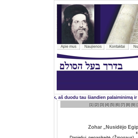
Apie mus
Naujienos
Kontaktai
Nu
„Žiūrėk, aš duodu tau šiandien palaiminimą ir pr
[1]
[2]
[3]
[4]
[5]
[6]
[7]
[8]
[9]
[
Zohar „Nusidėjo Egipt
Danieliui nepasikeitė (Žmogaus) „p