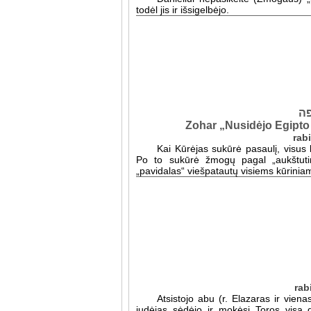
todėl jis ir išsigelbėjo.
פה
Zohar „Nusidėjo Egipto 
Kai Kūrėjas sukūrė pasaulį, visus 
Po to sukūrė žmogų pagal „aukštutin
„pavidalas“ viešpatautų visiems kūrinia
Atsistojo abu (r. Elazaras ir vien
judėjas sėdėjo ir mokėsi Toros visą