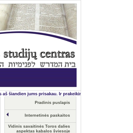
 šiandien jums prisakau. Ir prakeikimą, jei neklausysite Kūrėjo p
Pradinis puslapis
Internetinės paskaitos
Vidinis savaitinės Toros dalies
aspektas kabalos šviesoje