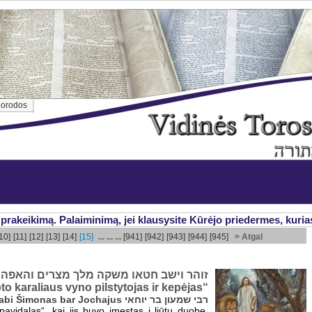
orodos
akeikimą. Palaiminimą, jei klausysite Kūrėjo priedermes, kurias aš
10]
[11]
[12]
[13]
[14]
[15]
... ... ...
[941]
[942]
[943]
[944]
[945]
> Atgal
זוהר וישב חטאו משקה מלך מצרים והאפה
o karaliaus vyno pilstytojas ir kepėjas“
rabi Šimonas bar Jochajus רבי שמעון בר יוחאי
avidalas“, kai jis buvo įmestas į liūtų duobę,