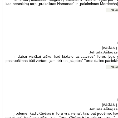
kad neatskirtų tarp „prakeiktas Hamanas“ ir „palaimintas Mordechaj
Skait
Įvadas 
Jehuda Ašlagas
Ir dabar visiškai aišku, kad kiekvienas „atviros” Toros lygis
pasiruošimas būti vertam, jam skirtos „slaptos” Toros dalies pasieki
Skait
Įvadas 
Jehuda Ašlagas
Įrodėme, kad „Kūrėjas ir Tora yra viena”, taip pat įrodėme, kad 
yra viena”, todėl yra aišku, kad „Tora, Kūrėjas ir Izraelis yra viena”.