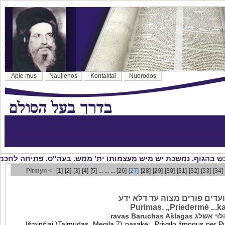
Apie mus
Naujienos
Kontaktai
Nuorodos
Pirmyn <
[1]
[2]
[3]
[4]
[5]
... ... ...
[26]
[27]
[28]
[29]
[30]
[31]
[32]
[33]
[34]
עדים פורים מצוה עד דלא ידע
Purimas. „Priedermė ...k
ravas Baruchas A
Išminčiai )Talmudas, Megila 7) pasakė: „Privalo žmogus per Pur