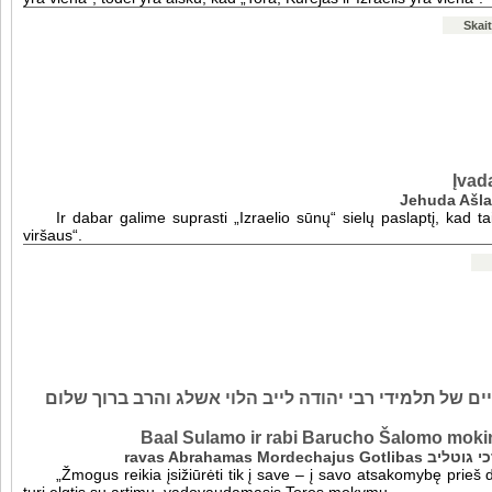
Skait
Įvad
Jehuda Ašla
Ir dabar galime suprasti „Izraelio sūnų“ sielų paslaptį, kad ta
viršaus“.
ים של תלמידי רבי יהודה לייב הלוי אשלג והרב ברוך שלום
Baal Sulamo ir rabi Barucho Šalomo mokin
ravas Abrahamas Morde
„Žmogus reikia įsižiūrėti tik į save – į savo atsakomybę prieš d