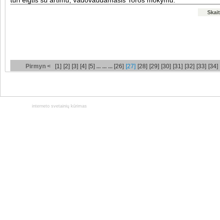
turi elgtis su artimu, vadovaudamasis Toros mokymu.
Skait
Pirmyn <
[1]
[2]
[3]
[4]
[5]
... ... ...
[26]
[27]
[28]
[29]
[30]
[31]
[32]
[33]
[34]
interneto svetainių kūrimas