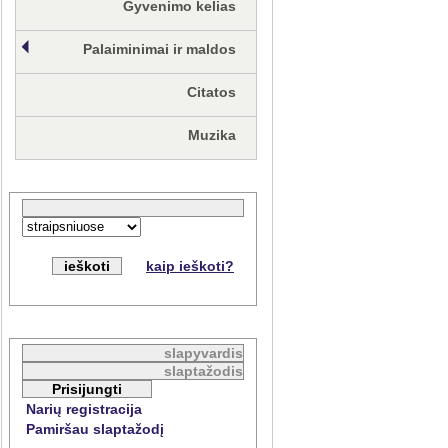
Gyvenimo kelias
Palaiminimai ir maldos
Citatos
Muzika
kaip ieškoti?
Narių registracija
Pamiršau slaptažodį