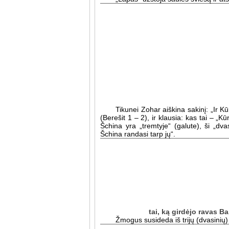
Tikunei Zohar aiškina sakinį: „Ir 
(Berešit 1 – 2), ir klausia: kas tai – „Kū
Šchina yra „tremtyje“ (galute), ši „dvas
Šchina randasi tarp jų“.
tai, ką girdėjo ravas 
Žmogus susideda iš trijų (dvasinių)