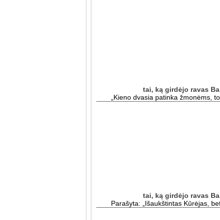
tai, ką girdėjo ravas 
„Kieno dvasia patinka žmonėms, to d
tai, ką girdėjo ravas 
Parašyta: „Išaukštintas Kūrėjas, be