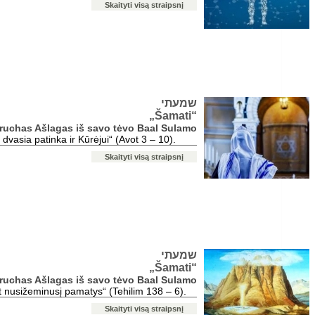
Skaityti visą straipsnį
שמעתי
„Šamati“
Baruchas Ašlagas iš savo tėvo Baal Sulamo
vasia patinka ir Kūrėjui“ (Avot 3 – 10).
Skaityti visą straipsnį
שמעתי
„Šamati“
Baruchas Ašlagas iš savo tėvo Baal Sulamo
t nusižeminusį pamatys“ (Tehilim 138 – 6).
Skaityti visą straipsnį