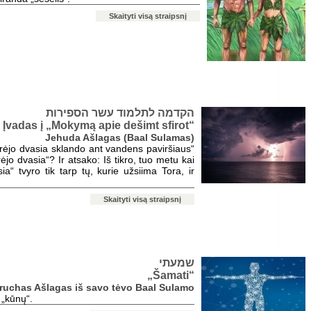
Skaityti visą straipsnį
הקדמה לתלמוד עשר הספירות
Įvadas į „Mokymą apie dešimt sfirot“
Jehuda Ašlagas (Baal Sulamas)
Kūrėjo dvasia sklando ant vandens paviršiaus“
rėjo dvasia“? Ir atsako: Iš tikro, tuo metu kai
ia“ tvyro tik tarp tų, kurie užsiima Tora, ir
Skaityti visą straipsnį
שמעתי
„Šamati“
Baruchas Ašlagas iš savo tėvo Baal Sulamo
 „kūnų“.