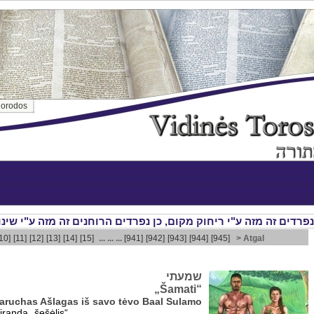
orodos
10]
[11]
[12]
[13]
[14]
[15]
... ... ...
[941]
[942]
[943]
[944]
[945]
> Atgal
שמעתי
„Šamati“
 Baruchas Ašlagas iš savo tėvo Baal Sulamo
iranda „šešėlis“.