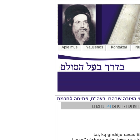
Apie mus
Naujienos
Kontaktai
Nu
[1]
[2]
[3]
[4]
[5]
[6]
[7]
[8]
[9]
[
tai, ką girdėjo ravas
„Lapas“ užstoja saulės šviesą ir ats