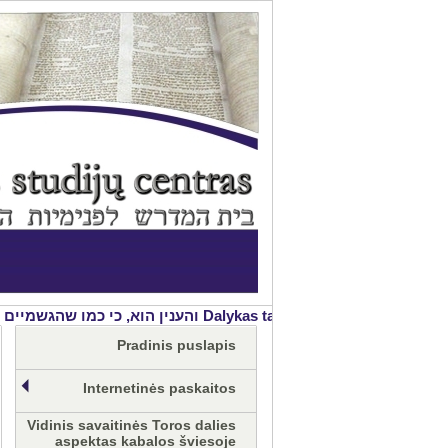
הרוחנים זה מזה ע"י שינוי הצורה שבהם. בעה''ס, פתיחה לחכמת הקבלה
Pradinis puslapis
Internetinės paskaitos
Vidinis savaitinės Toros dalies
aspektas kabalos šviesoje